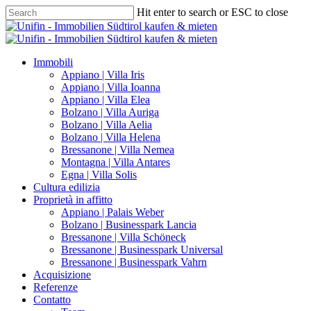
Hit enter to search or ESC to close
Immobili
Appiano | Villa Iris
Appiano | Villa Ioanna
Appiano | Villa Elea
Bolzano | Villa Auriga
Bolzano | Villa Aelia
Bolzano | Villa Helena
Bressanone | Villa Nemea
Montagna | Villa Antares
Egna | Villa Solis
Cultura edilizia
Proprietà in affitto
Appiano | Palais Weber
Bolzano | Businesspark Lancia
Bressanone | Villa Schöneck
Bressanone | Businesspark Universal
Bressanone | Businesspark Vahrn
Acquisizione
Referenze
Contatto