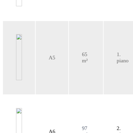
65
1.
A5
m²
piano
97
2.
A6