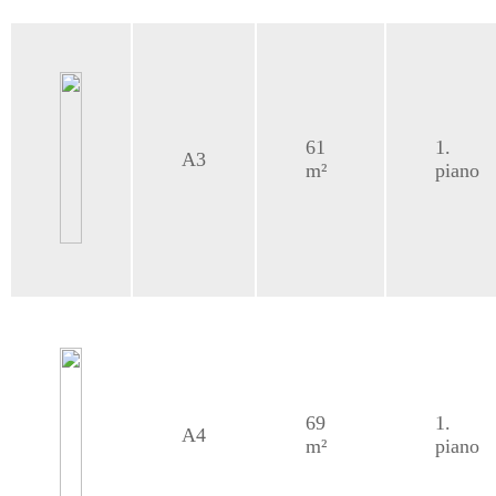
61
1.
A3
m²
piano
69
1.
A4
m²
piano