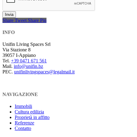
Invia
Share
Tweet
Share
Pin
INFO
Unifin Living Spaces Srl
Via Stazione 8
39057 I-Appiano
Tel.
+39 0471 671 561
Mail.
info@unifin.bz
PEC.
unifinlivingspaces@legalmail.it
NAVIGAZIONE
Immobili
Cultura edilizia
Proprietà in affitto
Referenze
Contatto