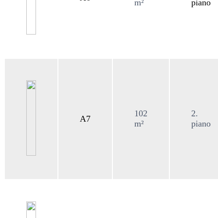
m²
piano
102
2.
A7
m²
piano