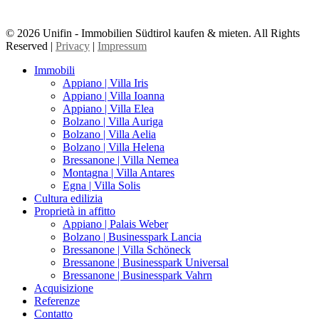
© 2026 Unifin - Immobilien Südtirol kaufen & mieten. All Rights
Reserved |
Privacy
|
Impressum
Immobili
Appiano | Villa Iris
Appiano | Villa Ioanna
Appiano | Villa Elea
Bolzano | Villa Auriga
Bolzano | Villa Aelia
Bolzano | Villa Helena
Bressanone | Villa Nemea
Montagna | Villa Antares
Egna | Villa Solis
Cultura edilizia
Proprietà in affitto
Appiano | Palais Weber
Bolzano | Businesspark Lancia
Bressanone | Villa Schöneck
Bressanone | Businesspark Universal
Bressanone | Businesspark Vahrn
Acquisizione
Referenze
Contatto