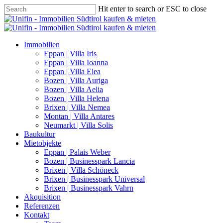
Hit enter to search or ESC to close
Immobilien
Eppan | Villa Iris
Eppan | Villa Ioanna
Eppan | Villa Elea
Bozen | Villa Auriga
Bozen | Villa Aelia
Bozen | Villa Helena
Brixen | Villa Nemea
Montan | Villa Antares
Neumarkt | Villa Solis
Baukultur
Mietobjekte
Eppan | Palais Weber
Bozen | Businesspark Lancia
Brixen | Villa Schöneck
Brixen | Businesspark Universal
Brixen | Businesspark Vahrn
Akquisition
Referenzen
Kontakt