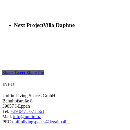
Next Project
Villa Daphne
Share
Tweet
Share
Pin
INFO
Unifin Living Spaces GmbH
Bahnhofstraße 8
39057 I-Eppan
Tel.
+39 0471 671 561
Mail.
info@unifin.bz
PEC.
unifinlivingspaces@legalmail.it