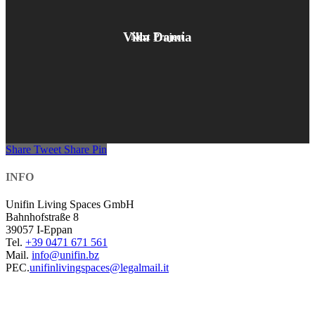
Villa Damia
Next Project
Share
Tweet
Share
Pin
INFO
Unifin Living Spaces GmbH
Bahnhofstraße 8
39057 I-Eppan
Tel.
+39 0471 671 561
Mail.
info@unifin.bz
PEC.
unifinlivingspaces@legalmail.it