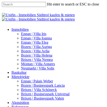
Hit enter to search or ESC to close
Immobilien
Eppan | Villa Iris
Eppan | Villa Ioanna
Eppan | Villa Elea
Bozen | Villa Auriga
Bozen | Villa Aelia
Bozen | Villa Helena
Brixen | Villa Nemea
Montan | Villa Antares
Neumarkt | Villa Solis
Baukultur
Mietobjekte
Eppan | Palais Weber
Bozen | Businesspark Lancia
Brixen | Villa Schöneck
Brixen | Businesspark Universal
Brixen | Businesspark Vahrn
Akquisition
Referenzen